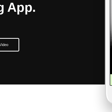
g App.
Video