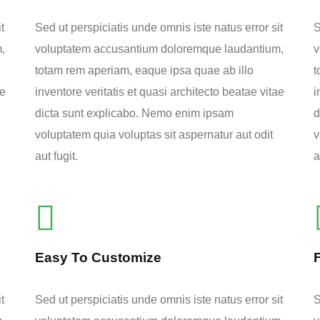
t
Sed ut perspiciatis unde omnis iste natus error sit
S
,
voluptatem accusantium doloremque laudantium,
v
totam rem aperiam, eaque ipsa quae ab illo
t
ae
inventore veritatis et quasi architecto beatae vitae
i
dicta sunt explicabo. Nemo enim ipsam
d
voluptatem quia voluptas sit aspernatur aut odit
v
aut fugit.
a
Easy To Customize
t
Sed ut perspiciatis unde omnis iste natus error sit
S