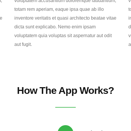
,
voluptatem accusantium doloremque laudantium,
v
totam rem aperiam, eaque ipsa quae ab illo
t
ae
inventore veritatis et quasi architecto beatae vitae
i
dicta sunt explicabo. Nemo enim ipsam
d
voluptatem quia voluptas sit aspernatur aut odit
v
aut fugit.
a
How The App Works?