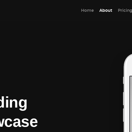
Home
About
Pricin
ding
wcase