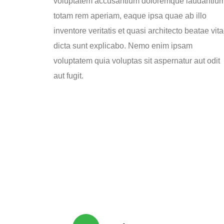
voluptatem accusantium doloremque laudantium
totam rem aperiam, eaque ipsa quae ab illo
inventore veritatis et quasi architecto beatae vit
dicta sunt explicabo. Nemo enim ipsam
voluptatem quia voluptas sit aspernatur aut odit
aut fugit.