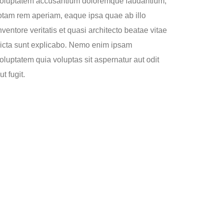
oluptatem accusantium doloremque laudantium,
otam rem aperiam, eaque ipsa quae ab illo
nventore veritatis et quasi architecto beatae vitae
icta sunt explicabo. Nemo enim ipsam
oluptatem quia voluptas sit aspernatur aut odit
ut fugit.